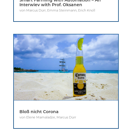
Smart Farming with Automation – An
Interwiev with Prof. Oksanen
von
Marcus Dürr
,
Emma Steinmann
,
Erich Knoll
Bloß nicht Corona
von
Elene Mamaladze
,
Marcus Dürr