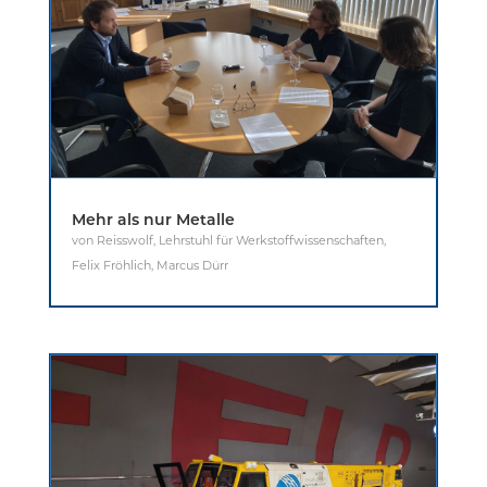
Mehr als nur Metalle
von
Reisswolf
,
Lehrstuhl für Werkstoffwissenschaften
,
Felix Fröhlich
,
Marcus Dürr