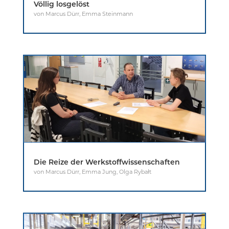
Völlig losgelöst
von
Marcus Dürr
,
Emma Steinmann
Die Reize der Werkstoffwissenschaften
von
Marcus Dürr
,
Emma Jung
,
Olga Rybałt