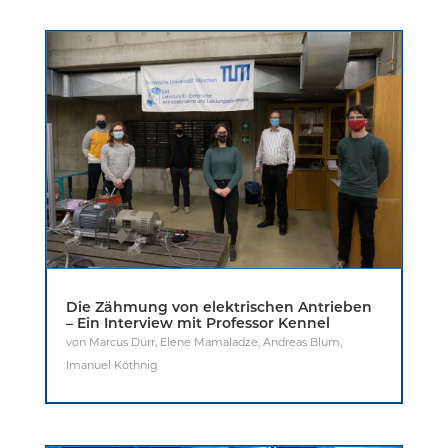
Die Zähmung von elektrischen Antrieben
– Ein Interview mit Professor Kennel
von
Marcus Dürr
,
Elene Mamaladze
,
Andreas Blum
,
Imanuel Köthnig