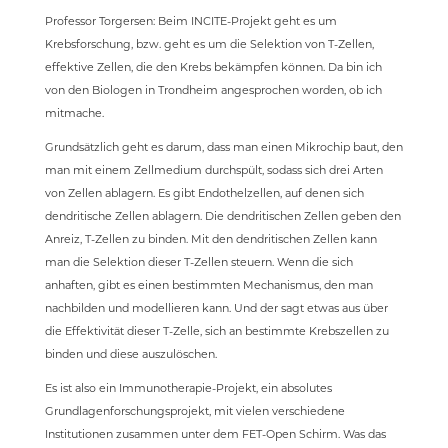
Professor Torgersen: Beim INCITE-Projekt geht es um
Krebsforschung, bzw. geht es um die Selektion von T-Zellen,
effektive Zellen, die den Krebs bekämpfen können. Da bin ich
von den Biologen in Trondheim angesprochen worden, ob ich
mitmache.
Grundsätzlich geht es darum, dass man einen Mikrochip baut, den
man mit einem Zellmedium durchspült, sodass sich drei Arten
von Zellen ablagern. Es gibt Endothelzellen, auf denen sich
dendritische Zellen ablagern. Die dendritischen Zellen geben den
Anreiz, T-Zellen zu binden. Mit den dendritischen Zellen kann
man die Selektion dieser T-Zellen steuern. Wenn die sich
anhaften, gibt es einen bestimmten Mechanismus, den man
nachbilden und modellieren kann. Und der sagt etwas aus über
die Effektivität dieser T-Zelle, sich an bestimmte Krebszellen zu
binden und diese auszulöschen.
Es ist also ein Immunotherapie-Projekt, ein absolutes
Grundlagenforschungsprojekt, mit vielen verschiedene
Institutionen zusammen unter dem FET-Open Schirm. Was das