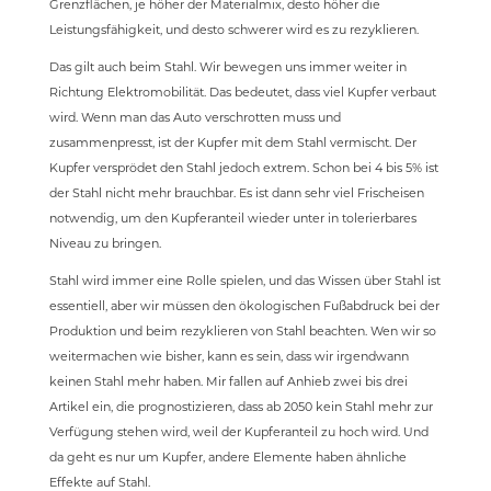
Grenzflächen, je höher der Materialmix, desto höher die
Leistungsfähigkeit, und desto schwerer wird es zu rezyklieren.
Das gilt auch beim Stahl. Wir bewegen uns immer weiter in
Richtung Elektromobilität. Das bedeutet, dass viel Kupfer verbaut
wird. Wenn man das Auto verschrotten muss und
zusammenpresst, ist der Kupfer mit dem Stahl vermischt. Der
Kupfer versprödet den Stahl jedoch extrem. Schon bei 4 bis 5% ist
der Stahl nicht mehr brauchbar. Es ist dann sehr viel Frischeisen
notwendig, um den Kupferanteil wieder unter in tolerierbares
Niveau zu bringen.
Stahl wird immer eine Rolle spielen, und das Wissen über Stahl ist
essentiell, aber wir müssen den ökologischen Fußabdruck bei der
Produktion und beim rezyklieren von Stahl beachten. Wen wir so
weitermachen wie bisher, kann es sein, dass wir irgendwann
keinen Stahl mehr haben. Mir fallen auf Anhieb zwei bis drei
Artikel ein, die prognostizieren, dass ab 2050 kein Stahl mehr zur
Verfügung stehen wird, weil der Kupferanteil zu hoch wird. Und
da geht es nur um Kupfer, andere Elemente haben ähnliche
Effekte auf Stahl.