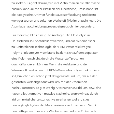
zu spalten. Es geht darum, wie viel Platin man an die Oberfläche
packen kann. Je mehr Platin an der Oberfläche, umso höher ist
die katalytische Aktivität für die Sauerstoffspaltung und desto
weniger teuren und seltenen Werkstoff (Platin) braucht man. Die
Atomlagenabscheidungsprozess eignet sich hier besonders.
Für Iridium gibt es eine gute Analogie. Die Elektrolyse in
Deutschland soll hochskaliert werden, und das mit einer sehr
zukunftsreichen Technologie, der PEM-Wasserelektrolyse.
Polymer Electrolyte Membrane bezieht sich auf den Separator,
eine Polymerschicht, durch die Wasserstoffprotonen
durchdiffundieren können. Wenn die Aufskalierung der
Wasserstoffproduktion mit PEM-Wasserelektrolyse funktionieren
soll, brauchen wir schon jetzt das gesamte Iridium, das auf der
gesamten Welt abgebaut wird, um mit der Produktion
nachzukommen. Es gibt wenig Alternativen zu Iridium, bzw. sind
haben alle Alternativen massive Nachteile. Wenn wir das durch
Iridium mögliche Leistungsniveau erhalten wollen, ist es
unumgänglich, dass der Materialeinsatz reduziert wird. Damit
beschäftigen wir uns auch: Wie kann man seltene Erden nicht