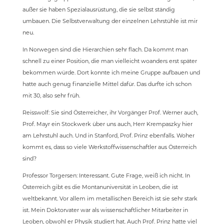
außer sie haben Spezialausrüstung, die sie selbst ständig
umbauen. Die Selbstverwaltung der einzelnen Lehrstühle ist mir
neu.
In Norwegen sind die Hierarchien sehr flach. Da kommt man
schnell zu einer Position, die man vielleicht woanders erst später
bekommen würde. Dort konnte ich meine Gruppe aufbauen und
hatte auch genug finanzielle Mittel dafür. Das durfte ich schon
mit 30, also sehr früh.
Reisswolf: Sie sind Österreicher, ihr Vorgänger Prof. Werner auch,
Prof. Mayr ein Stockwerk über uns auch, Herr Krempaszky hier
am Lehrstuhl auch. Und in Stanford, Prof. Prinz ebenfalls. Woher
kommt es, dass so viele Werkstoffwissenschaftler aus Österreich
sind?
Professor Torgersen: Interessant. Gute Frage, weiß ich nicht. In
Österreich gibt es die Montanuniversität in Leoben, die ist
weltbekannt. Vor allem im metallischen Bereich ist sie sehr stark
ist. Mein Doktorvater war als wissenschaftlicher Mitarbeiter in
Leoben, obwohl er Physik studiert hat. Auch Prof. Prinz hatte viel