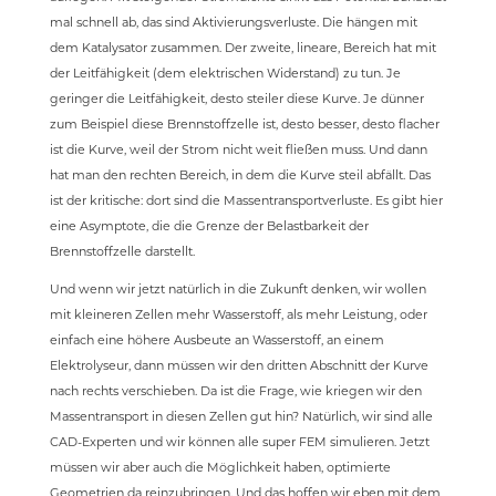
mal schnell ab, das sind Aktivierungsverluste. Die hängen mit
dem Katalysator zusammen. Der zweite, lineare, Bereich hat mit
der Leitfähigkeit (dem elektrischen Widerstand) zu tun. Je
geringer die Leitfähigkeit, desto steiler diese Kurve. Je dünner
zum Beispiel diese Brennstoffzelle ist, desto besser, desto flacher
ist die Kurve, weil der Strom nicht weit fließen muss. Und dann
hat man den rechten Bereich, in dem die Kurve steil abfällt. Das
ist der kritische: dort sind die Massentransportverluste. Es gibt hier
eine Asymptote, die die Grenze der Belastbarkeit der
Brennstoffzelle darstellt.
Und wenn wir jetzt natürlich in die Zukunft denken, wir wollen
mit kleineren Zellen mehr Wasserstoff, als mehr Leistung, oder
einfach eine höhere Ausbeute an Wasserstoff, an einem
Elektrolyseur, dann müssen wir den dritten Abschnitt der Kurve
nach rechts verschieben. Da ist die Frage, wie kriegen wir den
Massentransport in diesen Zellen gut hin? Natürlich, wir sind alle
CAD-Experten und wir können alle super FEM simulieren. Jetzt
müssen wir aber auch die Möglichkeit haben, optimierte
Geometrien da reinzubringen. Und das hoffen wir eben mit dem