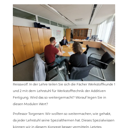
Reisswolf: In der Lehre teilen Sie sich die Fächer Werkstoffkunde 1
und 2 mit dem Lehrstuhl für Werkstofftechnik der Additiven
Fertigung. Wird das so weitergemacht? Worauf legen Sie in
diesen Modulen Wert?
Professor Torgersen: Wir wollten so weitermachen, wie gehabt,
da jeder Lehrstuhl seine Spezialthemen hat. Dieses Spezialwissen
können wir in diesem Konzept besser vermitteln. Letztes