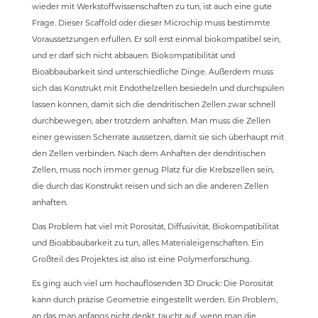
wieder mit Werkstoffwissenschaften zu tun, ist auch eine gute
Frage. Dieser Scaffold oder dieser Microchip muss bestimmte
Voraussetzungen erfüllen. Er soll erst einmal biokompatibel sein,
und er darf sich nicht abbauen. Biokompatibilität und
Bioabbaubarkeit sind unterschiedliche Dinge. Außerdem muss
sich das Konstrukt mit Endothelzellen besiedeln und durchspülen
lassen können, damit sich die dendritischen Zellen zwar schnell
durchbewegen, aber trotzdem anhaften. Man muss die Zellen
einer gewissen Scherrate aussetzen, damit sie sich überhaupt mit
den Zellen verbinden. Nach dem Anhaften der dendritischen
Zellen, muss noch immer genug Platz für die Krebszellen sein,
die durch das Konstrukt reisen und sich an die anderen Zellen
anhaften.
Das Problem hat viel mit Porosität, Diffusivität, Biokompatibilität
und Bioabbaubarkeit zu tun, alles Materialeigenschaften. Ein
Großteil des Projektes ist also ist eine Polymerforschung.
Es ging auch viel um hochauflösenden 3D Druck: Die Porosität
kann durch präzise Geometrie eingestellt werden. Ein Problem,
an das man anfangs nicht denkt, taucht auf, wenn man die