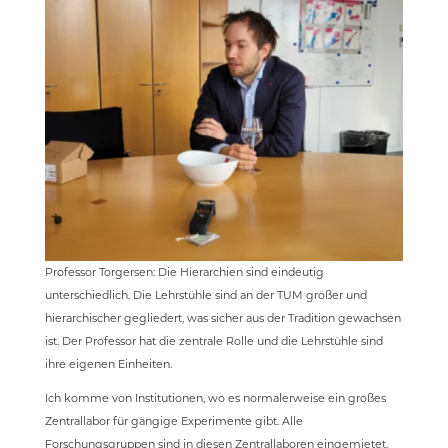
Professor Torgersen: Die Hierarchien sind eindeutig
unterschiedlich. Die Lehrstühle sind an der TUM größer und
hierarchischer gegliedert, was sicher aus der Tradition gewachsen
ist. Der Professor hat die zentrale Rolle und die Lehrstühle sind
ihre eigenen Einheiten.
Ich komme von Institutionen, wo es normalerweise ein großes
Zentrallabor für gängige Experimente gibt. Alle
Forschungsgruppen sind in diesen Zentrallaboren eingemietet,