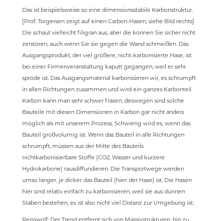
Das ist beispielsweise so eine dimensionsstabile Karbonstruktur.
[Prof. Torgersen zeigt auf einen Carbon-Hasen, siehe Bild rechts]
Die schaut vielleicht filigran aus, aber die können Sie sicher nicht
zerstören, auch wenn Sie sie gegen die Wand schmeißen. Das
Ausgangsprodukt, der viel größere, nicht-karbonisierte Hase, ist
bei einer Firmenveranstaltung kaputt gegangen, weil er sehr
spröde ist. Das Ausgangsmaterial karbonisieren wir, es schrumpft
in allen Richtungen zusammen und wird ein ganzes Karbonteil.
Karbon kann man sehr schwer fräsen, deswegen sind solche
Bauteile mit diesen Dimensionen in Karbon gar nicht anders
möglich als mit unserem Prozess. Schwierig wird es, wenn das
Bauteil großvolumig ist. Wenn das Bauteil in alle Richtungen
schrumpft, müssen aus der Mitte des Bauteils
nichtkarbonisierbare Stoffe (CO2, Wasser und kürzere
Hydrokarbone) rausdiffundieren. Die Transportwege werden
umso länger, je dicker das Bauteil (hier: der Hase) ist. Die Hasen
hier sind relativ einfach zu karbonisieren, weil sie aus dünnen
Stäben bestehen, es ist also nicht viel Distanz zur Umgebung ist.
Reisswolf: Der Trend entfernt sich von Massivstrukturen, hin zu