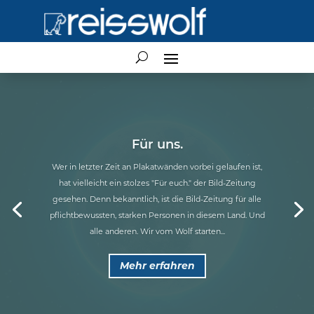
Finde heraus, wie das nächste Jahr für dich aussehen
wird! Ein Horoskop – nur für dich!