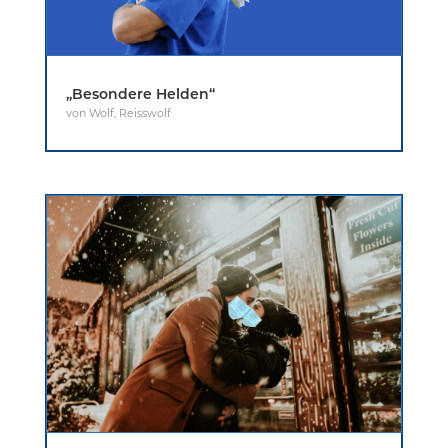
„Besondere Helden“
von
Wolf
,
Reisswolf