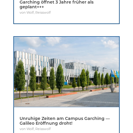
Garching öffnet 3 Jahre früher als
geplant+++
von
Wolf
,
Reisswolf
Unruhige Zeiten am Campus Garching —
Galileo Eröffnung droht!
von
Wolf
,
Reisswolf