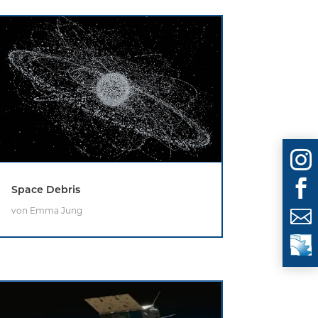


Space Debris
von
Emma Jung
