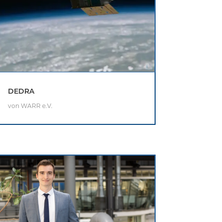
DEDRA
von
WARR e.V.