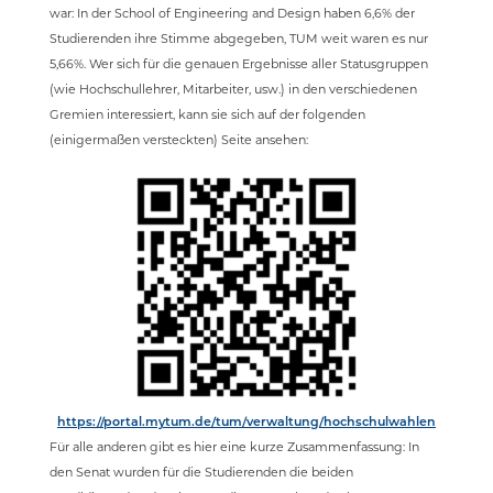
war: In der School of Engineering and Design haben 6,6% der
Studierenden ihre Stimme abgegeben, TUM weit waren es nur
5,66%. Wer sich für die genauen Ergebnisse aller Statusgruppen
(wie Hochschullehrer, Mitarbeiter, usw.) in den verschiedenen
Gremien interessiert, kann sie sich auf der folgenden
(einigermaßen versteckten) Seite ansehen:
https://portal.mytum.de/tum/verwaltung/hochschulwahlen
Für alle anderen gibt es hier eine kurze Zusammenfassung: In
den Senat wurden für die Studierenden die beiden