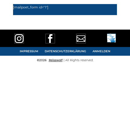
[mailpoet_form id="1"]



IMPRESSUM
DATENSCHUTZERKLÄRUNG
ANMELDEN
©
2026
Reisswolf
| All Rights reserved.